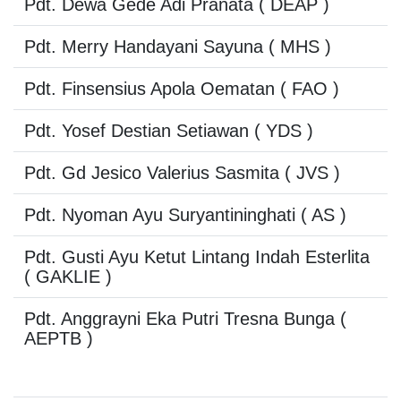
Pdt. Dewa Gede Adi Pranata
( DEAP )
Pdt. Merry Handayani Sayuna
( MHS )
Pdt. Finsensius Apola Oematan
( FAO )
Pdt. Yosef Destian Setiawan
( YDS )
Pdt. Gd Jesico Valerius Sasmita
( JVS )
Pdt. Nyoman Ayu Suryantininghati
( AS )
Pdt. Gusti Ayu Ketut Lintang Indah Esterlita
( GAKLIE )
Pdt. Anggrayni Eka Putri Tresna Bunga
(
AEPTB )