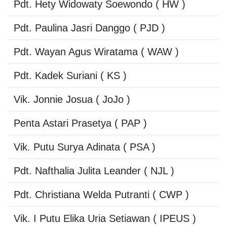
Pdt. Hety Widowaty Soewondo
( HW )
Pdt. Paulina Jasri Danggo
( PJD )
Pdt. Wayan Agus Wiratama
( WAW )
Pdt. Kadek Suriani
( KS )
Vik. Jonnie Josua
( JoJo )
Penta Astari Prasetya
( PAP )
Vik. Putu Surya Adinata
( PSA )
Pdt. Nafthalia Julita Leander
( NJL )
Pdt. Christiana Welda Putranti
( CWP )
Vik. I Putu Elika Uria Setiawan
( IPEUS )